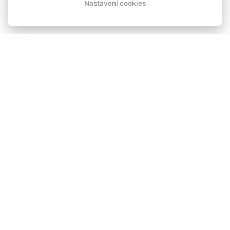
Nastavení cookies
HOTEL CASANOVA
DVOULŮŽKOVÝ POKOJ S ODDĚLENÝMI LŮŽKY
vlastní koupelna se sprchovým koutem a WC
malý stolek, křesílko, noční stolky
TV s plochou obrazovkou, šatní skříň
Rezervovat